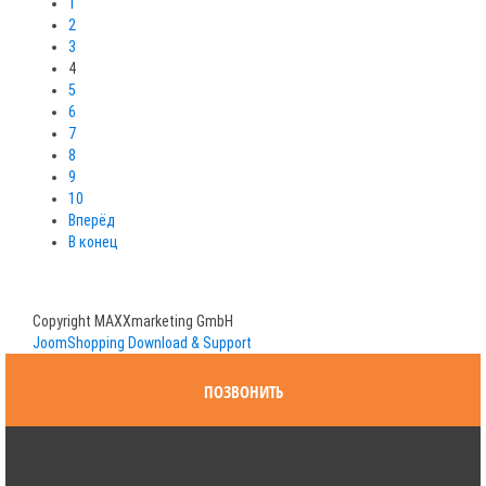
1
2
3
4
5
6
7
8
9
10
Вперёд
В конец
Copyright MAXXmarketing GmbH
JoomShopping Download & Support
ПОЗВОНИТЬ