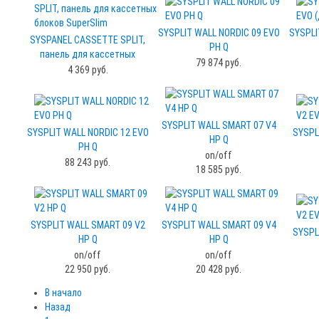
SYSPLIT WALL NORDIC 09 EVO
SYSPLI
SYSPANEL CASSETTE SPLIT,
PH Q
панель для кассетных
79 874 руб.
блоков SuperSlim
4 369 руб.
SYSPLIT WALL SMART 07 V4
SYSPLIT WALL NORDIC 12 EVO
SYSPL
HP Q
PH Q
on/off
88 243 руб.
18 585 руб.
SYSPLIT WALL SMART 09 V2
SYSPLIT WALL SMART 09 V4
SYSPL
HP Q
HP Q
on/off
on/off
22 950 руб.
20 428 руб.
В начало
Назад