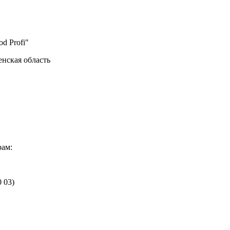
od Profi"
енская область
рам:
0 03)