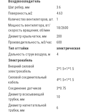
Воздухоохладитель
Шаг ребер, мм
3.6
Поверхность,м2
4.63
Количество вентиляторов, шт.
1
Мощность вентилятора, вт/
18/2600
скорость вращения; об/мин
Диаметр крыльчатки, мм
200
Производительность, м3/час
600
Тип оттайки
электрическая
Дальность струи воздуха, м
4
Электрокабель
Внешний силовой
2*1.5+1*1.5
электрокабель
Силовой соединительный
4*1.5+1*1.5
кабель
Соединение датчиков
3*0.75
Диаметр всасывающей
10
трубки, мм
Диаметр нагнетательной
6
трубки, мм