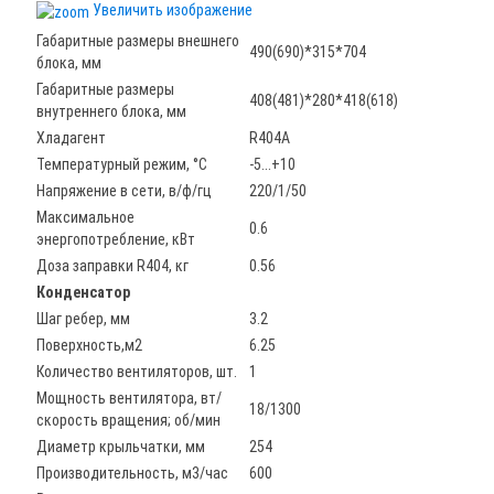
Увеличить изображение
Габаритные размеры внешнего
490(690)*315*704
блока, мм
Габаритные размеры
408(481)*280*418(618)
внутреннего блока, мм
Хладагент
R404A
Температурный режим, °С
-5...+10
Напряжение в сети, в/ф/гц
220/1/50
Maксимальное
0.6
энергопотребление, кВт
Доза заправки R404, кг
0.56
Конденсатор
Шаг ребер, мм
3.2
Поверхность,м2
6.25
Количество вентиляторов, шт.
1
Мощность вентилятора, вт/
18/1300
скорость вращения; об/мин
Диаметр крыльчатки, мм
254
Производительность, м3/час
600