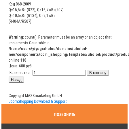
Код 068-2009
Q=15,5кВт (R22), Q=16,7 кВт(407)
Q=10,5кВт (R134), Q=9,1 кВт
(R404A/R507)
Warning
: count(): Parameter must be an array or an object that
implements Countable in
/home/users/y/yugraholod/domains/uholod-
new/components/com_jshopping/templates/uholod/product/produc
on line
118
Цена:
680 руб.
Количество:
Copyright MAXXmarketing GmbH
JoomShopping Download & Support
ПОЗВОНИТЬ