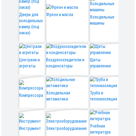
Двери для
Фреон и масла
Холодильные
холодильных
машины
камер (под
заказ)
Централи и
Воздухоохладители и
Щиты
агрегаты
конденсаторы
управления
Холодильная
Труба и
Компрессора
автоматика
теплоизоляция
Учебная
Инструмент
Электрооборудование
литература