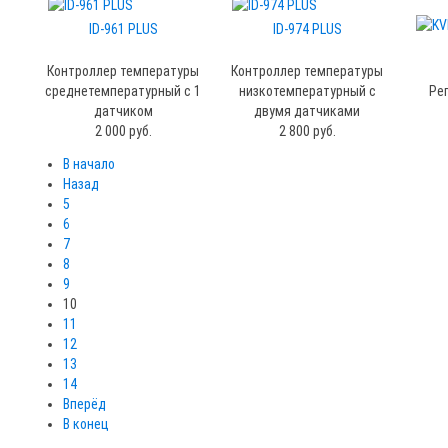
ID-961 PLUS
ID-974 PLUS
Контроллер температуры
Контроллер температуры
среднетемпературный с 1
низкотемпературный с
Ре
датчиком
двумя датчиками
2 000 руб.
2 800 руб.
В начало
Назад
5
6
7
8
9
10
11
12
13
14
Вперёд
В конец