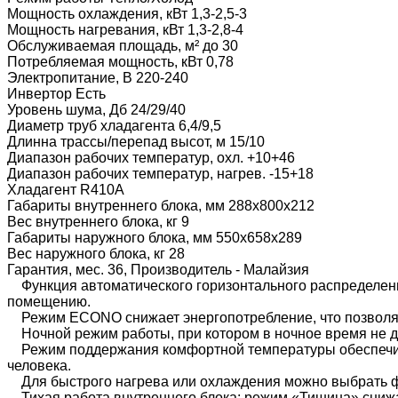
Мощность охлаждения, кВт 1,3-2,5-3
Мощность нагревания, кВт 1,3-2,8-4
Обслуживаемая площадь, м² до 30
Потребляемая мощность, кВт 0,78
Электропитание, В 220-240
Инвертор Есть
Уровень шума, Дб 24/29/40
Диаметр труб хладагента 6,4/9,5
Длинна трассы/перепад высот, м 15/10
Диапазон рабочих температур, охл. +10+46
Диапазон рабочих температур, нагрев. -15+18
Хладагент R410A
Габариты внутреннего блока, мм 288x800x212
Вес внутреннего блока, кг 9
Габариты наружного блока, мм 550x658x289
Вес наружного блока, кг 28
Гарантия, мес. 36, Производитель - Малайзия
Функция автоматического горизонтального распределени
помещению.
Режим ECONO снижает энергопотребление, что позволяе
Ночной режим работы, при котором в ночное время не до
Режим поддержания комфортной температуры обеспечивае
человека.
Для быстрого нагрева или охлаждения можно выбрать ф
Тихая работа внутреннего блока: режим «Тишина» снижае