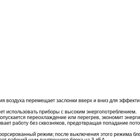
я воздуха перемещает заслонки вверх и вниз для эффекти
т использовать приборы с высоким энергопотреблением.
пускается переохлаждение или перегрев, экономит энерги
т работу без сквозняков, предотвращая попадание потока
орсированный режим; после выключения этого режима бло
т рабочий шум внутреннего блока на 3 дБА.