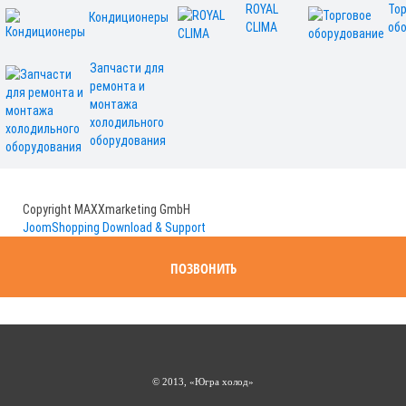
ROYAL
То
Кондиционеры
CLIMA
об
Запчасти для
ремонта и
монтажа
холодильного
оборудования
Copyright MAXXmarketing GmbH
JoomShopping Download & Support
ПОЗВОНИТЬ
© 2013, «Югра холод»