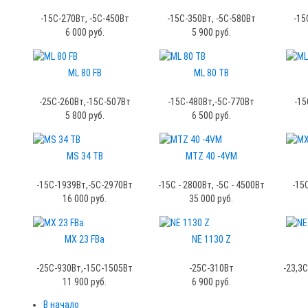
-15C-270Вт, -5С-450Вт
-15C-350Вт, -5С-580Вт
-15
6 000 руб.
5 900 руб.
ML 80 FB
ML 80 TB
-25C-260Вт,-15С-507Вт
-15C-480Вт,-5С-770Вт
-15
5 800 руб.
6 500 руб.
MS 34 TB
MTZ 40 -4VM
-15C-1939Вт,-5С-2970Вт
-15C - 2800Вт, -5С - 4500Вт
-15
16 000 руб.
35 000 руб.
MX 23 FBa
NE 1130 Z
-25C-930Вт,-15С-1505Вт
-25C-310Вт
-23,3С
11 900 руб.
6 900 руб.
В начало