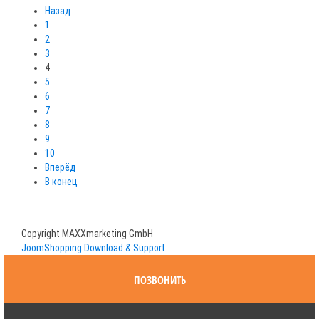
Назад
1
2
3
4
5
6
7
8
9
10
Вперёд
В конец
Copyright MAXXmarketing GmbH
JoomShopping Download & Support
ПОЗВОНИТЬ