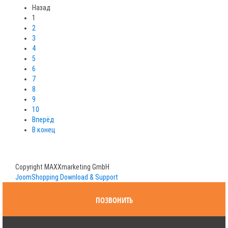
Назад
1
2
3
4
5
6
7
8
9
10
Вперёд
В конец
Copyright MAXXmarketing GmbH
JoomShopping Download & Support
ПОЗВОНИТЬ