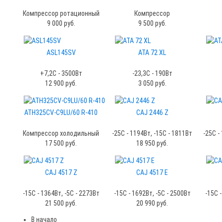
Компрессор ротационный
Компрессор
9 000 руб.
9 500 руб.
ASL145SV
ATA 72 XL
+7,2С - 3500Вт
-23,3C - 190Вт
12 900 руб.
3 050 руб.
ATH325CV-C9LU/60 R-410
CAJ 2446 Z
Компрессор холодильный
-25С - 1194Вт, -15С - 1811Вт
-25С -
17 500 руб.
18 950 руб.
CAJ 4517 Z
CAJ 4517 Е
-15С - 1364Вт, -5С - 2273Вт
-15С - 1692Вт, -5С - 2500Вт
-15С -
21 500 руб.
20 990 руб.
В начало