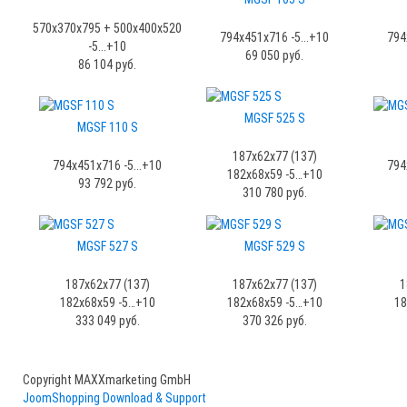
570x370x795 + 500x400x520
794x451x716 -5...+10
794
-5...+10
69 050 руб.
86 104 руб.
MGSF 525 S
MGSF 110 S
187х62х77 (137)
794x451x716 -5...+10
794
182х68х59 -5…+10
93 792 руб.
310 780 руб.
МGSF 527 S
МGSF 529 S
187х62х77 (137)
187х62х77 (137)
1
182х68х59 -5…+10
182х68х59 -5…+10
18
333 049 руб.
370 326 руб.
Copyright MAXXmarketing GmbH
JoomShopping Download & Support