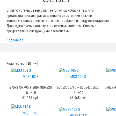
Сплит-система Север отличается от моноблока тем, что
предназначена для размещения на расстоянии важных
конструктивных элементов: внешнего блока и воздухоохладителя.
Для подключения пользуются сетевым кабелем. Система
представлена следующими элементами:
Подробнее
Количество:
MGS 103 S
MGS 105 S
570x370x795 + 500x400x520
570x370x795 + 500x400x520
570x37
-5...+10
-5...+10
61 363 руб.
66 965 руб.
MGS 110 S
MGSF 103 S