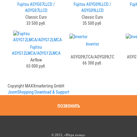
Fujitsu ASYG07LLCD /
Fujitsu ASYG09LLCD /
Fuj
AOYG07LLCD
AOYG09LLCD
Classic Euro
Classic Euro
33 500 руб.
35 500 руб.
Invertor
Fujitsu
ASYG12LMCA/AOYG12LMCA
ASYG09LTCA/AOYG09LTC
ASYG
Airflow
66 300 руб.
65 000 руб.
Copyright MAXXmarketing GmbH
JoomShopping Download & Support
ПОЗВОНИТЬ
© 2013, «Югра холод»