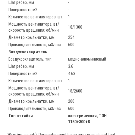
Шаг ребер, мм
-
Поверхность,м2
-
Количество вентиляторов, шт.
1
Мощность вентилятора, вт/
18/1300
скорость вращения; об/мин
Диаметр крыльчатки, мм
254
Производительность, м3/час
600
Воздухоохладитель
Воздухоохладитель, тип
медно-алюминиевый
Шаг ребер, мм
3.6
Поверхность,м2
4.63
Количество вентиляторов, шт.
1
Мощность вентилятора, вт/
18/2600
скорость вращения; об/мин
Диаметр крыльчатки, мм
200
Производительность, м3/час
600
Тип оттайки
электрическая, ТЭН
1150+300+8
Warning
: count(): Parameter must be an array or an object that