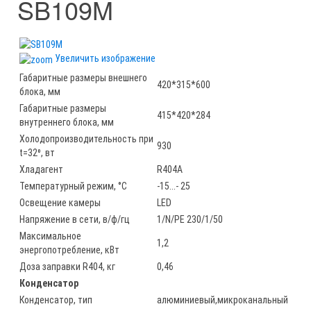
SB109M
Увеличить изображение
Габаритные размеры внешнего
420*315*600
блока, мм
Габаритные размеры
415*420*284
внутреннего блока, мм
Холодопроизводительность при
930
t=32⁰, вт
Хладагент
R404A
Температурный режим, °С
-15...- 25
Освещение камеры
LED
Напряжение в сети, в/ф/гц
1/N/PE 230/1/50
Maксимальное
1,2
энергопотребление, кВт
Доза заправки R404, кг
0,46
Конденсатор
Конденсатор, тип
алюминиевый,микроканальный