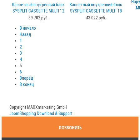
Нару
Кассетный внутренний блок
Кассетный внутренний блок
MU
SYSPLIT CASSETTE MULTI 12
SYSPLIT CASSETTE MULTI 18
EVO HP Q
EVO HP Q
39 702 руб.
43 022 руб.
В начало
Назад
1
2
3
4
5
6
Вперёд
В конец
Copyright MAXXmarketing GmbH
JoomShopping Download & Support
ПОЗВОНИТЬ