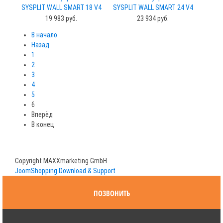
SYSPLIT WALL SMART 18 V4
SYSPLIT WALL SMART 24 V4
EVO HP Q
EVO HP Q
19 983 руб.
23 934 руб.
В начало
Назад
1
2
3
4
5
6
Вперёд
В конец
Copyright MAXXmarketing GmbH
JoomShopping Download & Support
ПОЗВОНИТЬ